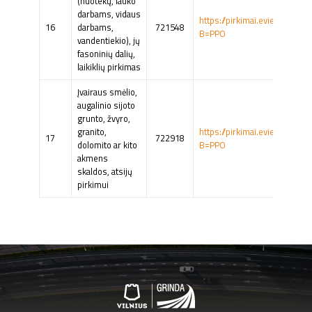
(nuotekų, lauko
darbams, vidaus
https://pirkimai.eviesiejipir
16
darbams,
721548
B=PPO
vandentiekio), jų
fasoninių dalių,
laikiklių pirkimas
Įvairaus smėlio,
augalinio sijoto
grunto, žvyro,
granito,
https://pirkimai.eviesiejipir
17
722918
dolomito ar kito
B=PPO
akmens
skaldos, atsijų
pirkimui