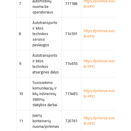
automobilių
https://pirkimai.eviesiejipir
7
717188
nuoma be
B=PPO
operatoriaus
Autotransporto
ir kitos
https://pirkimai.eviesiejipir
8
technikos
714591
B=PPO
serviso
paslaugos
Autotransporto
ir kitos
https://pirkimai.eviesiejipir
9
714655
technikos
B=PPO
atsarginės dalys
Susisiekimo
komunikacijų ir
https://pirkimai.eviesiejipir
10
kitų inžinerinių
715485
B=PPO
statinių
statybos darbai
Įvairių
https://pirkimai.eviesiejipir
11
konteinerių
720761
B=PPO
nuoma/pirkimas