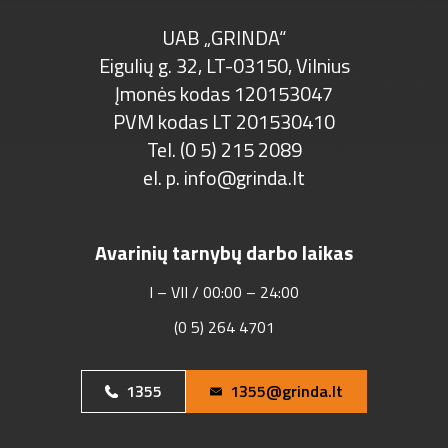
UAB „GRINDA“
Eigulių g. 32, LT-03150, Vilnius
Įmonės kodas 120153047
PVM kodas LT 201530410
Tel. (0 5) 215 2089
el. p.
info@grinda.lt
Avarinių tarnybų darbo laikas
I – VII / 00:00 – 24:00
(0 5) 264 4701
1355
1355@grinda.lt