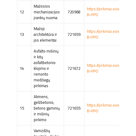
Mažosios
https://pirkimai.eviesiejipir
12
mechanizacijos
720968
B=PPO
įrankių nuoma
Mažoji
https://pirkimai.eviesiejipir
13
architektūra ir
721659
B=PPO
jos elementai
Asfalto mišinių
ir kitų
asfaltbetonio
https://pirkimai.eviesiejipir
14
klojimo ir
721672
B=PPO
remonto
medžiagų
pirkimas
Akmens,
gelžbetonio,
https://pirkimai.eviesiejipir
15
betono gaminių
721655
B=PPO
ir mišinių
pirkimo
Vamzdžių