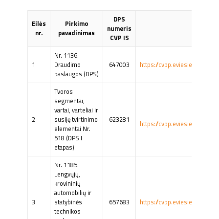
DPS
Eilės
Pirkimo
numeris
Skelb
nr.
pavadinimas
CVP IS
Nr. 1136.
1
Draudimo
647003
https://cvpp.eviesiejipirkima
paslaugos (DPS)
Tvoros
segmentai,
vartai, varteliai ir
2
susiję tvirtinimo
623281
https://cvpp.eviesiejipirkima
elementai Nr.
518 (DPS I
etapas)
Nr. 1185.
Lengvųjų,
krovininių
automobilių ir
3
statybinės
657683
https://cvpp.eviesiejipirkima
technikos