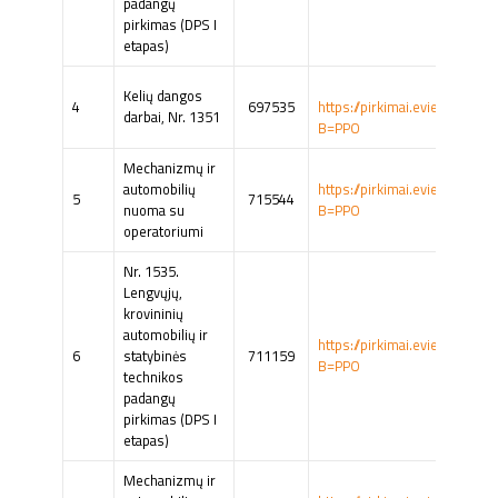
padangų
pirkimas (DPS I
etapas)
Kelių dangos
4
697535
https://pirkimai.eviesiejipir
darbai, Nr. 1351
B=PPO
Mechanizmų ir
automobilių
https://pirkimai.eviesiejipir
5
715544
nuoma su
B=PPO
operatoriumi
Nr. 1535.
Lengvųjų,
krovininių
automobilių ir
https://pirkimai.eviesiejipir
6
statybinės
711159
B=PPO
technikos
padangų
pirkimas (DPS I
etapas)
Mechanizmų ir