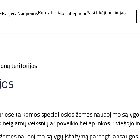
ę
Kontaktai
Pasitikėjimo linija
Karjera
Naujienos
Atsiliepimai
onų teritorijos
jos
kuriose taikomos specialiosios žemės naudojimo sąlygo
eigiamų veiksnių ar poveikio bei aplinkos ir viešojo in
ų žemės naudojimo sąlygų įstatymą parengti apsaugos 