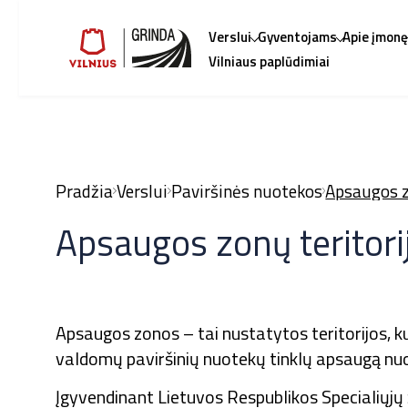
Verslui
Gyventojams
Apie įmon
Vilniaus paplūdimiai
Pradžia
Verslui
Paviršinės nuotekos
Apsaugos z
Apsaugos zonų teritori
Apsaugos zonos – tai nustatytos teritorijos, 
valdomų paviršinių nuotekų tinklų apsaugą nuo n
Įgyvendinant Lietuvos Respublikos Specialiųj