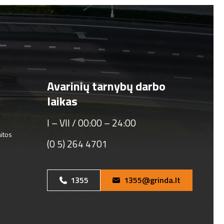
Avarinių tarnybų darbo
laikas
I – VII / 00:00 – 24:00
aitos
(0 5) 264 4701
1355
1355@grinda.lt