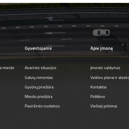
Gyventojams
Apie įmonę
ai mieste
Avarinės situacijos
Įmonės valdymas
Gatvių remontas
Veiklos planai ir atask
Gyvūnų priežiūra
Kontaktai
Miesto priežiūra
Politikos
Paviršinės nuotekos
Viešieji pirkimai