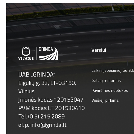
Verslui
Laikini įspėjamieji ženkl
UAB „GRINDA“
Gatvių remontas
Eigulių g. 32, LT-03150,
Vilnius
Paviršinės nuotekos
Įmonės kodas 120153047
Viešieji pirkimai
PVM kodas LT 201530410
Tel. (0 5) 215 2089
el. p.
info@grinda.lt