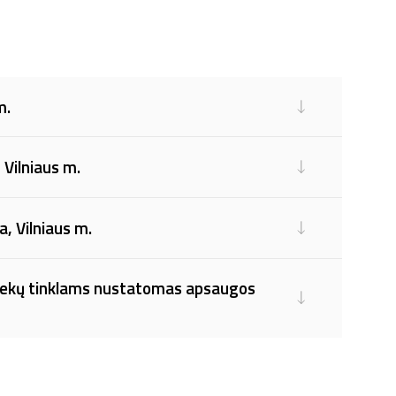
m.
, Vilniaus m.
a, Vilniaus m.
uotekų tinklams nustatomas apsaugos