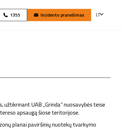
LT
1355
Incidento pranešimas
s, užtikrinant UAB „Grinda“ nuosavybės teise
tereso apsaugą šiose teritorijose.
zonų planai paviršinių nuotekų tvarkymo