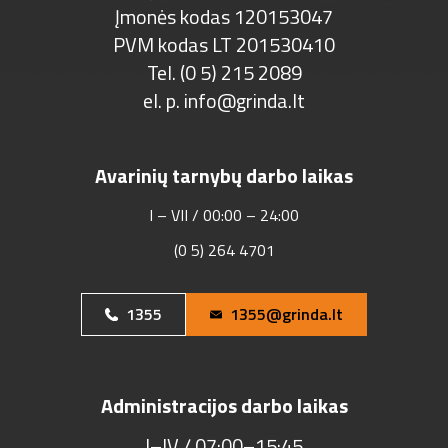
Įmonės kodas 120153047
PVM kodas LT 201530410
Tel. (0 5) 215 2089
el. p.
info@grinda.lt
Avarinių tarnybų darbo laikas
I – VII / 00:00 – 24:00
(0 5) 264 4701
1355
1355@grinda.lt
Administracijos darbo laikas
I–IV / 07:00–15:45