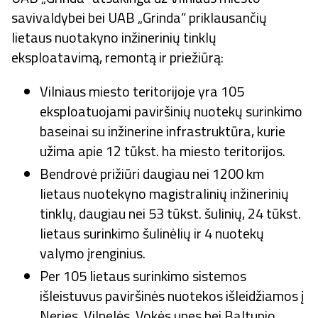
savivaldybei bei UAB „Grinda“ priklausančių
lietaus nuotakyno inžinerinių tinklų
eksploatavimą, remontą ir priežiūrą:
Vilniaus miesto teritorijoje yra 105
eksploatuojami paviršinių nuotekų surinkimo
baseinai su inžinerine infrastruktūra, kurie
užima apie 12 tūkst. ha miesto teritorijos.
Bendrovė prižiūri daugiau nei 1200 km
lietaus nuotekyno magistralinių inžinerinių
tinklų, daugiau nei 53 tūkst. šulinių, 24 tūkst.
lietaus surinkimo šulinėlių ir 4 nuotekų
valymo įrenginius.
Per 105 lietaus surinkimo sistemos
išleistuvus paviršinės nuotekos išleidžiamos į
Neries, Vilnelės, Vokės upes bei Baltupio