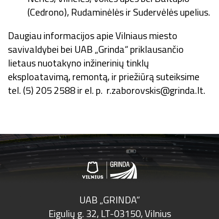
(Cedrono), Rudaminėlės ir Sudervėlės upelius.
Daugiau informacijos apie Vilniaus miesto
savivaldybei bei UAB „Grinda“ priklausančio
lietaus nuotakyno inžinerinių tinklų
eksploatavimą, remontą, ir priežiūrą suteiksime
tel. (5) 205 2588 ir el. p.
r.zaborovskis@grinda.lt
.
UAB „GRINDA“
Eigulių g. 32, LT-03150, Vilnius