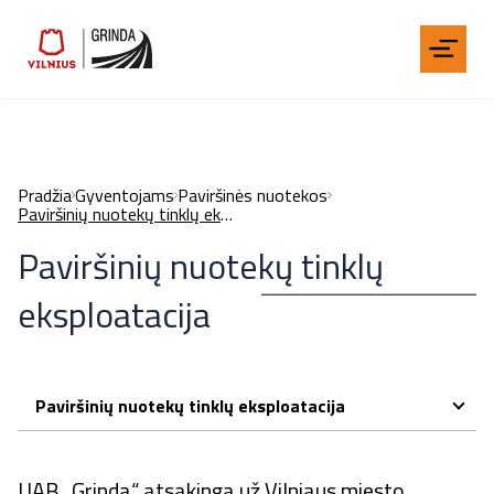
Pradžia
Gyventojams
Paviršinės nuotekos
Paviršinių nuotekų tinklų eksploatacija
Paviršinių nuotekų tinklų
eksploatacija
Paviršinių nuotekų tinklų eksploatacija
UAB „Grinda“ atsakinga už Vilniaus miesto