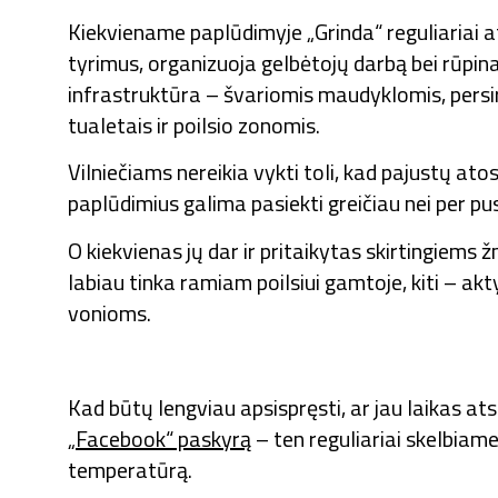
Kiekviename paplūdimyje „Grinda“ reguliariai a
tyrimus, organizuoja gelbėtojų darbą bei rūpina
infrastruktūra – švariomis maudyklomis, pers
tualetais ir poilsio zonomis.
Vilniečiams nereikia vykti toli, kad pajustų at
paplūdimius galima pasiekti greičiau nei per pu
O kiekvienas jų dar ir pritaikytas skirtingiems 
labiau tinka ramiam poilsiui gamtoje, kiti – ak
vonioms.
Kad būtų lengviau apsispręsti, ar jau laikas atsi
„Facebook“ paskyrą
– ten reguliariai skelbiam
temperatūrą.