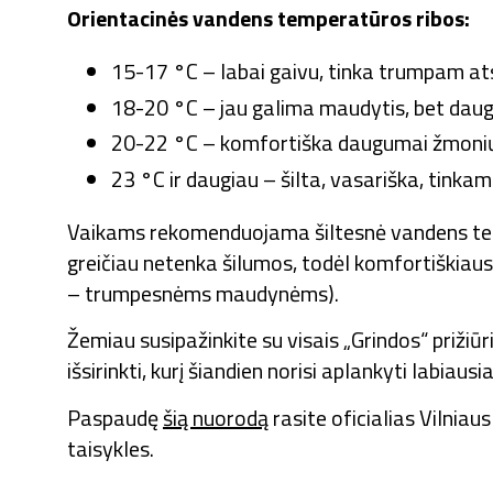
Orientacinės vandens temperatūros ribos:
15-17 °C – labai gaivu, tinka trumpam ats
18-20 °C – jau galima maudytis, bet dauge
20-22 °C – komfortiška daugumai žmoni
23 °C ir daugiau – šilta, vasariška, tink
Vaikams rekomenduojama šiltesnė vandens te
greičiau netenka šilumos, todėl komfortiškiau
– trumpesnėms maudynėms).
Žemiau susipažinkite su visais „Grindos“ prižiūr
išsirinkti, kurį šiandien norisi aplankyti labiausia
Paspaudę
šią nuorodą
rasite oficialias Vilniau
taisykles.