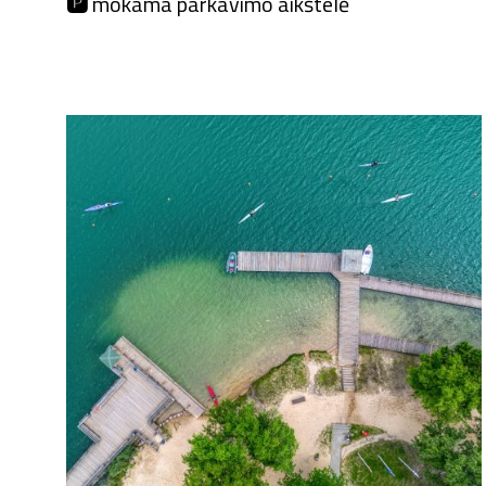
🅿️
mokama parkavimo aikštelė