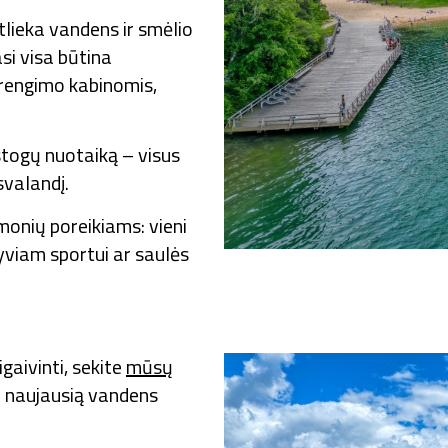
tlieka vandens ir smėlio
si visa būtina
irengimo kabinomis,
ostogų nuotaiką – visus
svalandį.
žmonių poreikiams: vieni
tyviam sportui ar saulės
gaivinti, sekite
mūsų
e naujausią vandens