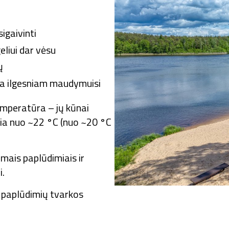
igaivinti
liui dar vėsu
ų
ama ilgesniam maudymuisi
mperatūra – jų kūnai
sia nuo ~22 °C (nuo ~20 °C
imais paplūdimiais ir
i.
s paplūdimių tvarkos