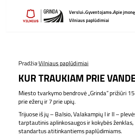
Verslui
Gyventojams
Apie įmon
Vilniaus paplūdimiai
Pradžia
Vilniaus paplūdimiai
KUR TRAUKIAM PRIE VAND
Miesto tvarkymo bendrovė „Grinda“ prižiūri 15
prie ežerų ir 7 prie upių.
Trijuose iš jų – Balsio, Valakampių I ir II – ple
tarptautinis aplinkosaugos ir kokybės ženklas,
standartus atitinkantiems paplūdimiams.