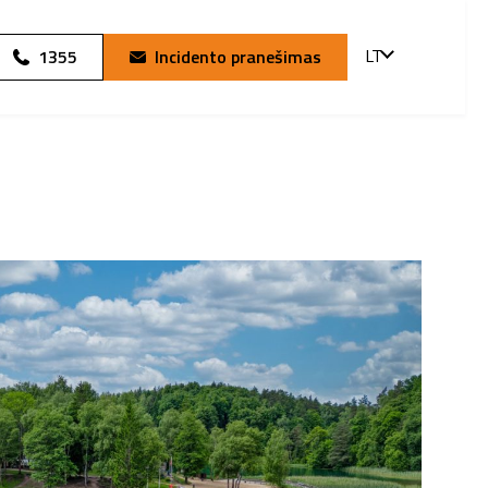
LT
1355
Incidento pranešimas