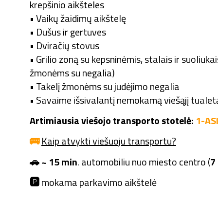
krepšinio aikšteles
• Vaikų žaidimų aikštelę
• Dušus ir gertuves
• Dviračių stovus
• Grilio zoną su kepsninėmis, stalais ir suoliukais
žmonėms su negalia)
• Takelį žmonėms su judėjimo negalia
• Savaime išsivalantį nemokamą viešąjį tualet
Artimiausia viešojo transporto stotelė:
1-AS
🚌
Kaip atvykti viešuoju transportu?
🚗 ~ 15 min
. automobiliu nuo miesto centro (
7
🅿️
mokama parkavimo aikštelė