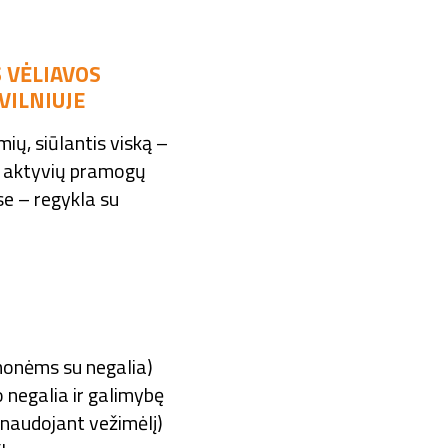
S VĖLIAVOS
VILNIUJE
mių, siūlantis viską –
ki aktyvių pramogų
se – regykla su
žmonėms su negalia)
 negalia ir galimybę
(naudojant vežimėlį)