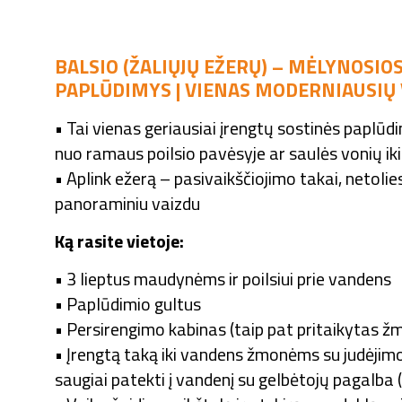
BALSIO (ŽALIŲJŲ EŽERŲ) – MĖLYNOSIO
PAPLŪDIMYS | VIENAS MODERNIAUSIŲ 
• Tai vienas geriausiai įrengtų sostinės paplūdi
nuo ramaus poilsio pavėsyje ar saulės vonių i
• Aplink ežerą – pasivaikščiojimo takai, netolie
panoraminiu vaizdu
Ką rasite vietoje:
• 3 lieptus maudynėms ir poilsiui prie vandens
• Paplūdimio gultus
• Persirengimo kabinas (taip pat pritaikytas 
• Įrengtą taką iki vandens žmonėms su judėjimo
saugiai patekti į vandenį su gelbėtojų pagalba 