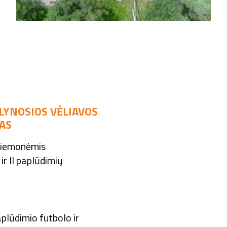
LYNOSIOS VĖLIAVOS
IAS
priemonėmis
ir II paplūdimių
paplūdimio futbolo ir