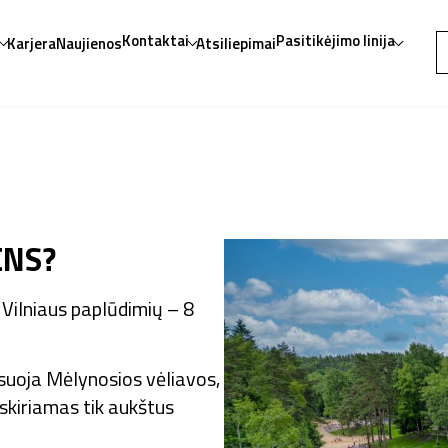
ę
Kontaktai
Pasitikėjimo linija
Karjera
Naujienos
Atsiliepimai
ENS?
 Vilniaus paplūdimių – 8
vėsuoja Mėlynosios vėliavos,
 skiriamas tik aukštus