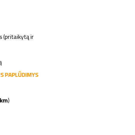
 (pritaikytą ir
ą
IS PAPLŪDIMYS
 km
)