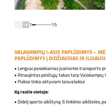
1
15
VALAKAMPIŲ I-ASIS PAPLŪDIMYS – MĖ
PAPLŪDIMYS | DIDŽIAUSIAS IR ILGIAUS
• Lengvai pasiekiamas įvairiomis transporto 
• Atnaujintas pėsčiųjų takas tarp Valakampių I 
• Puikiai tinka aktyviam laisvalaikiui
Ką rasite vietoje:
• Didelį sporto aikštyną: 6 tinklinio aikšteles, 