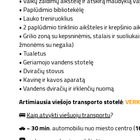
• Vaikų žaidimų aikštelę ir atskirą maudyklą v
• Paplūdimio bibliotekėlę
• Lauko treniruoklius
• 2 paplūdimio tinklinio aikšteles ir krepšinio ai
• Grilio zoną su kepsninėmis, stalais ir suoliukai
žmonėms su negalia)
• Tualetus
• Geriamojo vandens stotelę
• Dviračių stovus
• Kavinę ir kavos aparatą
• Vandens dviračių ir irklenčių nuomą
Artimiausia viešojo transporto stotelė
:
VERK
🚌
Kaip atvykti viešuoju transportu
?
🚗 ~ 30 min
. automobiliu nuo miesto centro (
1