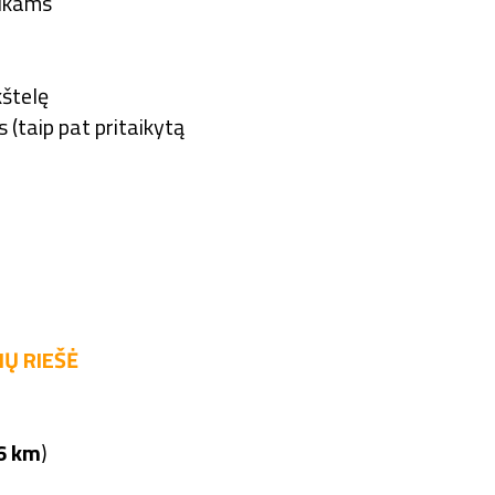
aikams
kštelę
s (taip pat pritaikytą
IŲ RIEŠĖ
6 km
)