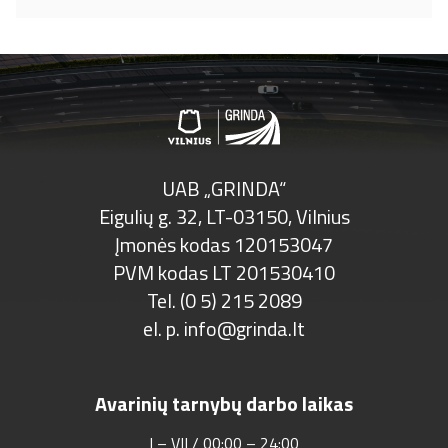
UAB „GRINDA“
Eigulių g. 32, LT-03150, Vilnius
Įmonės kodas 120153047
PVM kodas LT 201530410
Tel. (0 5) 215 2089
el. p.
info@grinda.lt
Avarinių tarnybų darbo laikas
I – VII / 00:00 – 24:00