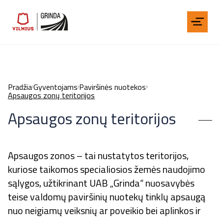
Pradžia
Gyventojams
Paviršinės nuotekos
Apsaugos zonų teritorijos
Apsaugos zonų teritorijos
Apsaugos zonos – tai nustatytos teritorijos,
kuriose taikomos specialiosios žemės naudojimo
sąlygos, užtikrinant UAB „Grinda“ nuosavybės
teise valdomų paviršinių nuotekų tinklų apsaugą
nuo neigiamų veiksnių ar poveikio bei aplinkos ir