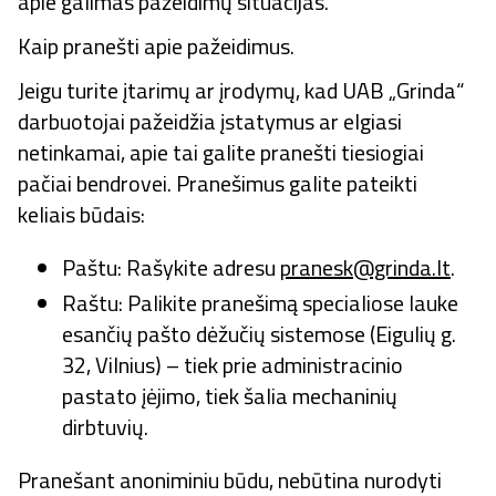
apie galimas pažeidimų situacijas.
Kaip pranešti apie pažeidimus.
Jeigu turite įtarimų ar įrodymų, kad UAB „Grinda“
darbuotojai pažeidžia įstatymus ar elgiasi
netinkamai, apie tai galite pranešti tiesiogiai
pačiai bendrovei. Pranešimus galite pateikti
keliais būdais:
Paštu: Rašykite adresu
pranesk@grinda.lt
.
Raštu: Palikite pranešimą specialiose lauke
esančių pašto dėžučių sistemose (Eigulių g.
32, Vilnius) – tiek prie administracinio
pastato įėjimo, tiek šalia mechaninių
dirbtuvių.
Pranešant anoniminiu būdu, nebūtina nurodyti