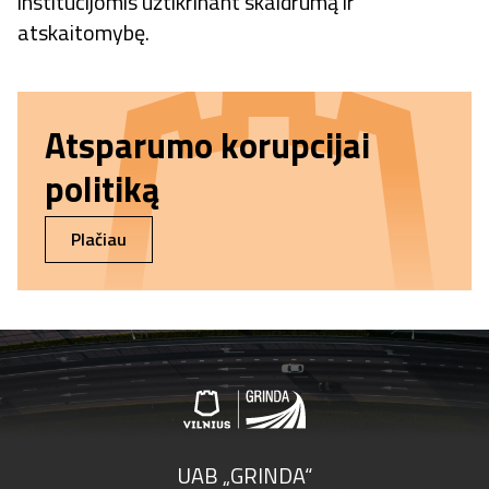
institucijomis užtikrinant skaidrumą ir
atskaitomybę.
Atsparumo korupcijai
politiką
Plačiau
UAB „GRINDA“