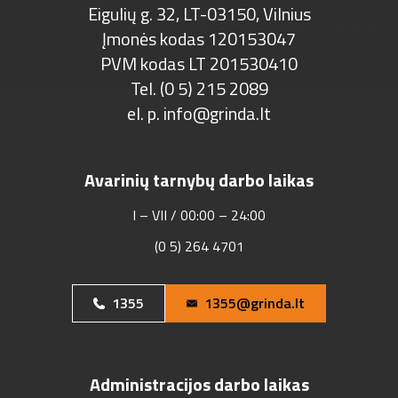
Eigulių g. 32, LT-03150, Vilnius
Įmonės kodas 120153047
PVM kodas LT 201530410
Tel. (0 5) 215 2089
el. p.
info@grinda.lt
Avarinių tarnybų darbo laikas
I – VII / 00:00 – 24:00
(0 5) 264 4701
1355
1355@grinda.lt
Administracijos darbo laikas