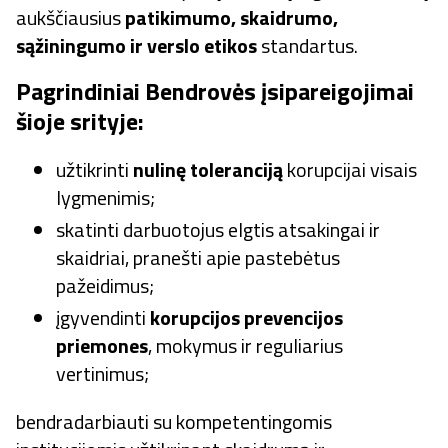
aukščiausius
patikimumo, skaidrumo,
sąžiningumo ir verslo etikos
standartus.
Pagrindiniai Bendrovės įsipareigojimai
šioje srityje:
užtikrinti
nulinę toleranciją
korupcijai visais
lygmenimis;
skatinti darbuotojus elgtis atsakingai ir
skaidriai, pranešti apie pastebėtus
pažeidimus;
įgyvendinti
korupcijos prevencijos
priemones
, mokymus ir reguliarius
vertinimus;
bendradarbiauti su kompetentingomis