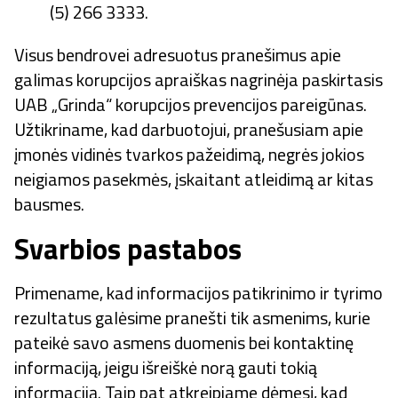
(5) 266 3333.
Visus bendrovei adresuotus pranešimus apie
galimas korupcijos apraiškas nagrinėja paskirtasis
UAB „Grinda“ korupcijos prevencijos pareigūnas.
Užtikriname, kad darbuotojui, pranešusiam apie
įmonės vidinės tvarkos pažeidimą, negrės jokios
neigiamos pasekmės, įskaitant atleidimą ar kitas
bausmes.
Svarbios pastabos
Primename, kad informacijos patikrinimo ir tyrimo
rezultatus galėsime pranešti tik asmenims, kurie
pateikė savo asmens duomenis bei kontaktinę
informaciją, jeigu išreiškė norą gauti tokią
informaciją. Taip pat atkreipiame dėmesį, kad