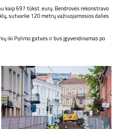
iau kaip 697 tūkst. eurų. Bendrovės rekonstravo
nklų, sutvarkė 120 metrų važiuojamosios dalies
nių iki Pylimo gatvės ir bus įgyvendinamas po