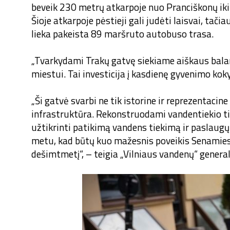
beveik 230 metrų atkarpoje nuo Pranciškonų iki
Šioje atkarpoje pėstieji gali judėti laisvai, ta
lieka pakeista 89 maršruto autobuso trasa.
„Tvarkydami Trakų gatvę siekiame aiškaus balans
miestui. Tai investicija į kasdienę gyvenimo ko
„Ši gatvė svarbi ne tik istorine ir reprezentacin
infrastruktūra. Rekonstruodami vandentiekio tin
užtikrinti patikimą vandens tiekimą ir paslaug
metu, kad būtų kuo mažesnis poveikis Senamies
dešimtmetį“, – teigia „Vilniaus vandenų“ general