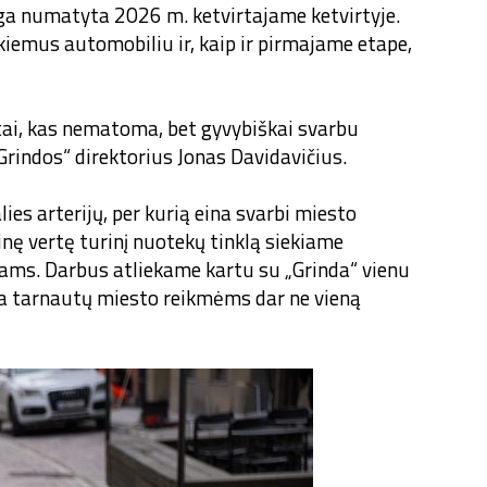
iga numatyta 2026 m. ketvirtajame ketvirtyje.
 kiemus automobiliu ir, kaip ir pirmajame etape,
 tai, kas nematoma, bet gyvybiškai svarbu
rindos“ direktorius Jonas Davidavičius.
lies arterijų, per kurią eina svarbi miesto
nę vertę turinį nuotekų tinklą siekiame
jams. Darbus atliekame kartu su „Grinda“ vienu
ra tarnautų miesto reikmėms dar ne vieną