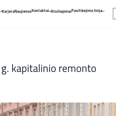
ę
Kontaktai
Pasitikėjimo linija
Karjera
Naujienos
Atsiliepimai
 g. kapitalinio remonto