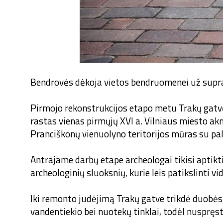
Bendrovės dėkoja vietos bendruomenei už sup
Pirmojo rekonstrukcijos etapo metu Trakų gatvėje
rastas vienas pirmųjų XVI a. Vilniaus miesto akm
Pranciškonų vienuolyno teritorijos mūras su pala
Antrajame darbų etape archeologai tikisi aptikt
archeologinių sluoksnių, kurie leis patikslinti v
Iki remonto judėjimą Trakų gatve trikdė duobės, 
vandentiekio bei nuotekų tinklai, todėl nuspręst