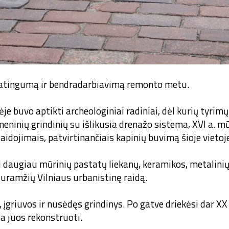
ratingumą ir bendradarbiavimą remonto metu.
 buvo aptikti archeologiniai radiniai, dėl kurių tyrimų
eninių grindinių su išlikusia drenažo sistema, XVI a. m
idojimais, patvirtinančiais kapinių buvimą šioje vietoje
i daugiau mūrinių pastatų liekanų, keramikos, metalinių 
iduramžių Vilniaus urbanistinę raidą.
įgriuvos ir nusėdęs grindinys. Po gatve driekėsi dar XX 
a juos rekonstruoti.