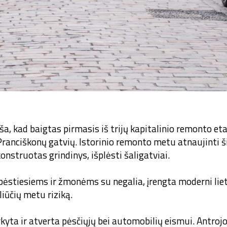
a, kad baigtas pirmasis iš trijų kapitalinio remonto et
Pranciškonų gatvių. Istorinio remonto metu atnaujinti
konstruotas grindinys, išplėsti šaligatviai.
ėstiesiems ir žmonėms su negalia, įrengta moderni lie
liūčių metu riziką.
kyta ir atverta pėsčiųjų bei automobilių eismui. Antro