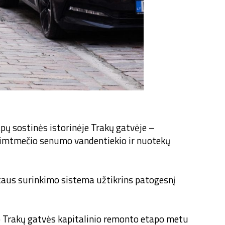
apų sostinės istorinėje Trakų gatvėje –
 šimtmečio senumo vandentiekio ir nuotekų
taus surinkimo sistema užtikrins patogesnį
jo Trakų gatvės kapitalinio remonto etapo metu