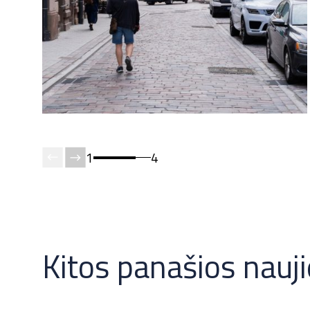
1
4
Kitos panašios nauj