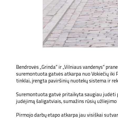
Bendrovės „Grinda“ ir „Vilniaus vandenys“ praneš
suremontuota gatvės atkarpa nuo Vokiečių iki 
tinklai, įrengta paviršinių nuotekų sistema ir re
Suremontuota gatvė pritaikyta saugiau judėti p
judėjimą šaligatviais, sumažins rūsių užliejimo 
Pirmojo darbų etapo atkarpa jau visiškai sutvar