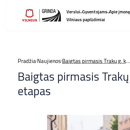
Verslui
Gyventojams
Apie įmon
Vilniaus paplūdimiai
Pradžia
Naujienos
Baigtas pirmasis Trakų g. kapitalinio remonto etapas
Baigtas pirmasis Trakų
etapas