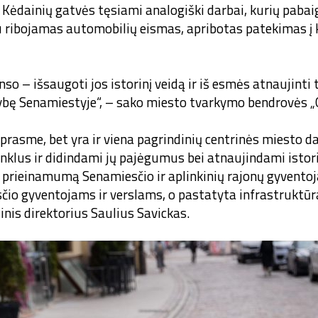
 Kėdainių gatvės tęsiami analogiški darbai, kurių paba
čiau ribojamas automobilių eismas, apribotas patekimas į
o – išsaugoti jos istorinį veidą ir iš esmės atnaujinti
kybę Senamiestyje“, – sako miesto tvarkymo bendrovės „G
e prasme, bet yra ir viena pagrindinių centrinės miesto da
klus ir didindami jų pajėgumus bei atnaujindami istori
ų prieinamumą Senamiesčio ir aplinkinių rajonų gyvento
čio gyventojams ir verslams, o pastatyta infrastruktū
inis direktorius Saulius Savickas.