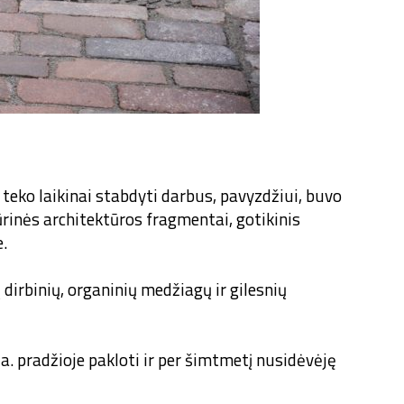
 teko laikinai stabdyti darbus, pavyzdžiui, buvo
ūrinės architektūros fragmentai, gotikinis
.
dirbinių, organinių medžiagų ir gilesnių
a. pradžioje pakloti ir per šimtmetį nusidėvėję