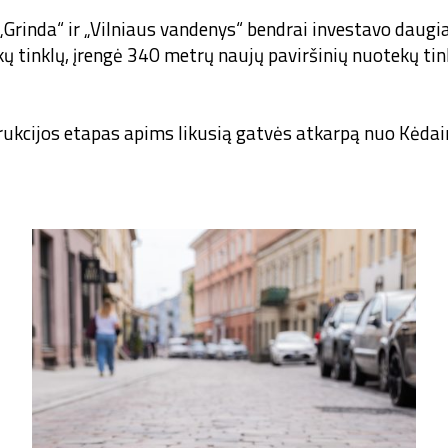
„Grinda“ ir „Vilniaus vandenys“ bendrai investavo daug
ų tinklų, įrengė 340 metrų naujų paviršinių nuotekų ti
rukcijos etapas apims likusią gatvės atkarpą nuo Kėdai